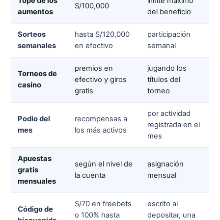
Tope de los
límite máximo
S/100,000
aumentos
del beneficio
Sorteos
hasta S/120,000
participación
semanales
en efectivo
semanal
premios en
jugando los
Torneos de
efectivo y giros
títulos del
casino
gratis
torneo
por actividad
Podio del
recompensas a
registrada en el
mes
los más activos
mes
Apuestas
según el nivel de
asignación
gratis
la cuenta
mensual
mensuales
S/70 en freebets
escrito al
Código de
o 100% hasta
depositar, una