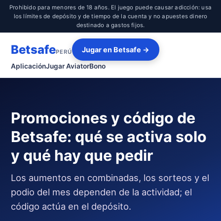
Prohibido para menores de 18 años. El juego puede causar adicción: usa
los límites de depósito y de tiempo de la cuenta y no apuestes dinero
destinado a gastos fijos.
Betsafe
Jugar en Betsafe →
PERÚ
Aplicación
Jugar Aviator
Bono
Promociones y código de
Betsafe: qué se activa solo
y qué hay que pedir
Los aumentos en combinadas, los sorteos y el
podio del mes dependen de la actividad; el
código actúa en el depósito.