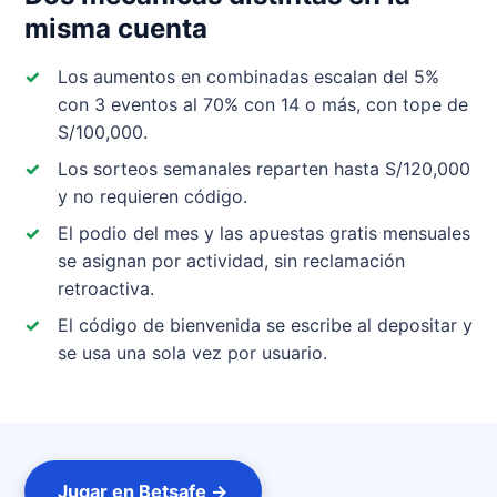
misma cuenta
Los aumentos en combinadas escalan del 5%
con 3 eventos al 70% con 14 o más, con tope de
S/100,000.
Los sorteos semanales reparten hasta S/120,000
y no requieren código.
El podio del mes y las apuestas gratis mensuales
se asignan por actividad, sin reclamación
retroactiva.
El código de bienvenida se escribe al depositar y
se usa una sola vez por usuario.
Jugar en Betsafe →