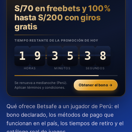
S/70 en freebets y 100%
hasta S/200 con giros
gratis
TIEMPO RESTANTE DE LA PROMOCIÓN DE HOY
1
1
9
9
3
3
5
5
3
3
7
8
7
:
:
HORAS
MINUTOS
SEGUNDOS
Se renueva a medianoche (Perú).
Obtener el bono →
Aplican términos y condiciones.
19 Horas, 35 Minutos
Qué ofrece Betsafe a un jugador de Perú: el
bono declarado, los métodos de pago que
funcionan en el país, los tiempos de retiro y el
catálogo real de juegos.