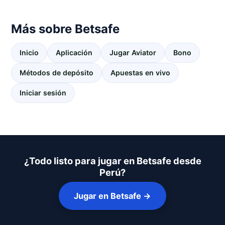
Más sobre Betsafe
Inicio
Aplicación
Jugar Aviator
Bono
Métodos de depósito
Apuestas en vivo
Iniciar sesión
¿Todo listo para jugar en Betsafe desde
Perú?
Jugar en Betsafe →