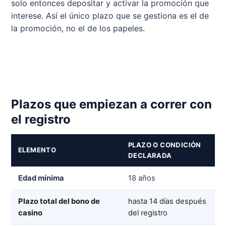
solo entonces depositar y activar la promoción que
interese. Así el único plazo que se gestiona es el de
la promoción, no el de los papeles.
Plazos que empiezan a correr con
el registro
PLAZO O CONDICIÓN
ELEMENTO
DECLARADA
Edad mínima
18 años
Plazo total del bono de
hasta 14 días después
casino
del registro