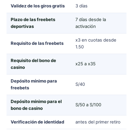
Validez de los giros gratis
3 días
Plazo de las freebets
7 días desde la
deportivas
activación
x3 en cuotas desde
Requisito de las freebets
1.50
Requisito del bono de
x25 a x35
casino
Depósito mínimo para
S/40
freebets
Depósito mínimo para el
S/50 a S/100
bono de casino
Verificación de identidad
antes del primer retiro