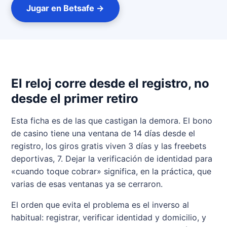
Jugar en Betsafe →
El reloj corre desde el registro, no
desde el primer retiro
Esta ficha es de las que castigan la demora. El bono
de casino tiene una ventana de 14 días desde el
registro, los giros gratis viven 3 días y las freebets
deportivas, 7. Dejar la verificación de identidad para
«cuando toque cobrar» significa, en la práctica, que
varias de esas ventanas ya se cerraron.
El orden que evita el problema es el inverso al
habitual: registrar, verificar identidad y domicilio, y