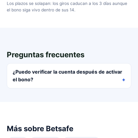
Los plazos se solapan: los giros caducan a los 3 días aunque
el bono siga vivo dentro de sus 14.
Preguntas frecuentes
¿Puedo verificar la cuenta después de activar
el bono?
Más sobre Betsafe