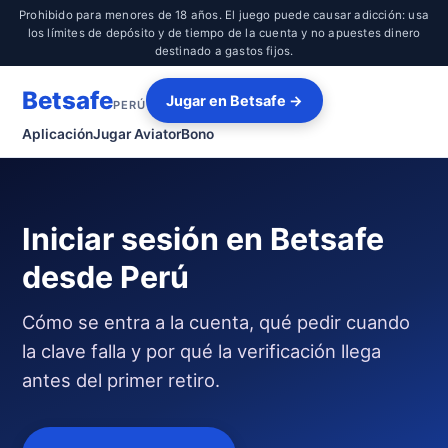
Prohibido para menores de 18 años. El juego puede causar adicción: usa
los límites de depósito y de tiempo de la cuenta y no apuestes dinero
destinado a gastos fijos.
Betsafe
Jugar en Betsafe →
PERÚ
Aplicación
Jugar Aviator
Bono
Iniciar sesión en Betsafe
desde Perú
Cómo se entra a la cuenta, qué pedir cuando
la clave falla y por qué la verificación llega
antes del primer retiro.