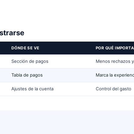
strarse
DÓNDE SE VE
POR QUÉ IMPORTA
Sección de pagos
Menos rechazos y 
Tabla de pagos
Marca la experienc
Ajustes de la cuenta
Control del gasto