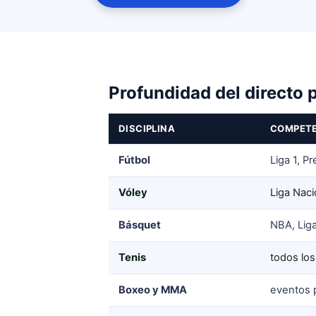
Profundidad del directo p
DISCIPLINA
COMPETE
Fútbol
Liga 1, 
Vóley
Liga Naci
Básquet
NBA, Lig
Tenis
todos lo
Boxeo y MMA
eventos p