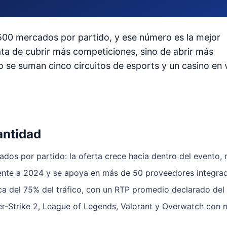
 500 mercados por partido, y ese número es la mejor
rata de cubrir más competiciones, sino de abrir más
 se suman cinco circuitos de esports y un casino en 
antidad
dos por partido: la oferta crece hacia dentro del evento, 
rente a 2024 y se apoya en más de 50 proveedores integra
a del 75% del tráfico, con un RTP promedio declarado del
er-Strike 2, League of Legends, Valorant y Overwatch con