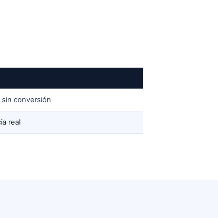
sin conversión
ia real