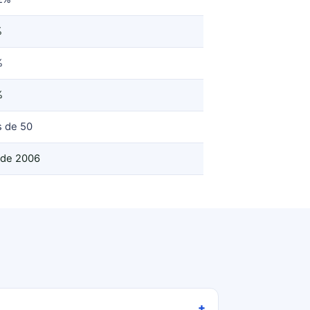
%
%
%
 de 50
de 2006