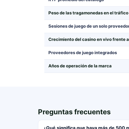
Peso de las tragamonedas en el tráfico
Sesiones de juego de un solo proveedo
Crecimiento del casino en vivo frente 
Proveedores de juego integrados
Años de operación de la marca
Preguntas frecuentes
¿Qué significa que haya más de 500 