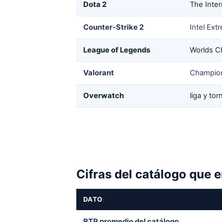
Dota 2
The Inter
Counter-Strike 2
Intel Ext
League of Legends
Worlds Ch
Valorant
Champion
Overwatch
liga y to
Cifras del catálogo que 
DATO
RTP promedio del catálogo