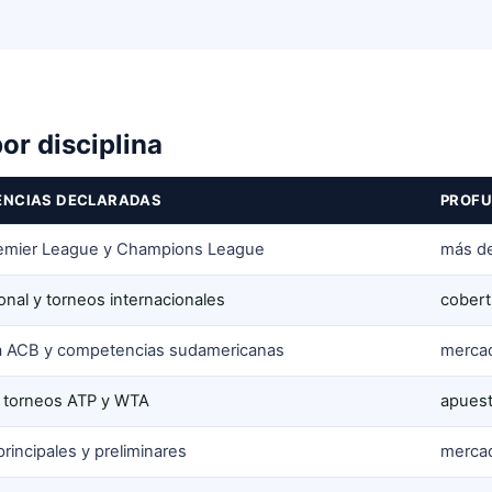
or disciplina
NCIAS DECLARADAS
PROFU
Premier League y Champions League
más de
onal y torneos internacionales
cobert
a ACB y competencias sudamericanas
mercad
s torneos ATP y WTA
apuest
rincipales y preliminares
mercad